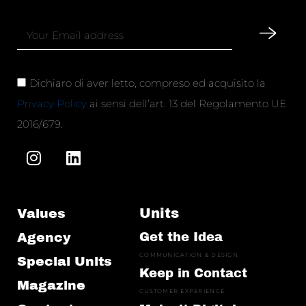
Dichiaro di aver letto, compreso ed acquisito la
Privacy Policy
ai sensi dell’art. 13 del Regolamento UE
2016/679.
Units
Values
Agency
Get the Idea
COMMUNICATION & DESIGN
Special Units
Keep in Contact
Magazine
CUSTOMER EXPERIENCE