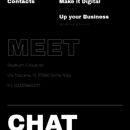
Contacts
Make it Digital
DIGITAL & IT
Up your Business
INCENTIVE & PROMO
MEET
Studium Group srl
Via Toscana, 13 37060 Sona, Italy
P.I. 02333660237
CHAT