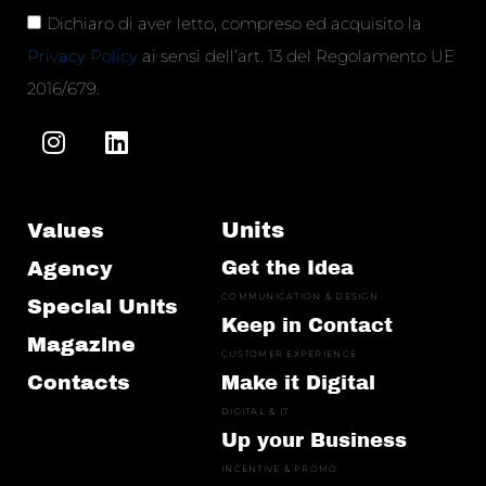
Dichiaro di aver letto, compreso ed acquisito la
Privacy Policy
ai sensi dell’art. 13 del Regolamento UE
2016/679.
Units
Values
Agency
Get the Idea
COMMUNICATION & DESIGN
Special Units
Keep in Contact
Magazine
CUSTOMER EXPERIENCE
Contacts
Make it Digital
DIGITAL & IT
Up your Business
INCENTIVE & PROMO