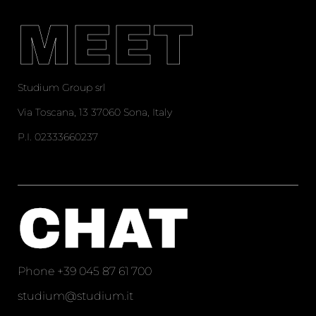
MEET
Studium Group srl
Via Toscana, 13 37060 Sona, Italy
P.I. 02333660237
CHAT
Phone
+39 045 87 61 700
studium@studium.it