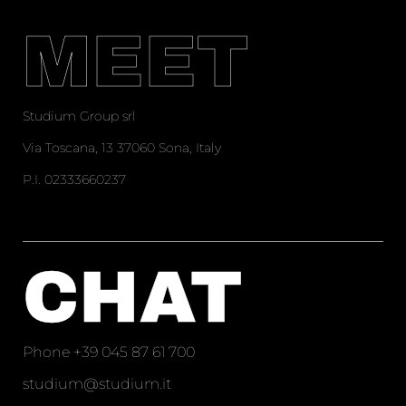
MEET
Studium Group srl
Via Toscana, 13 37060 Sona, Italy
P.I. 02333660237
CHAT
Phone
+39 045 87 61 700
studium@studium.it