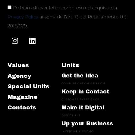
Dichiaro di aver letto, compreso ed acquisito la
Privacy Policy
ai sensi dell’art. 13 del Regolamento UE
2016/679.
Units
Values
Agency
Get the Idea
COMMUNICATION & DESIGN
Special Units
Keep in Contact
Magazine
CUSTOMER EXPERIENCE
Contacts
Make it Digital
DIGITAL & IT
Up your Business
INCENTIVE & PROMO