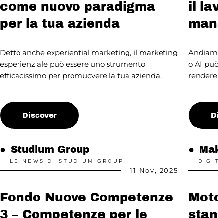
come nuovo paradigma
il l
per la tua azienda
man
Detto anche experiential marketing, il marketing
Andiamo 
esperienziale può essere uno strumento
o AI può
efficacissimo per promuovere la tua azienda.
rendere p
Discover
D
●
Studium Group
●
Mak
LE NEWS DI STUDIUM GROUP
DIGI
11 Nov, 2025
Fondo Nuove Competenze
Moto
3 – Competenze per le
stan