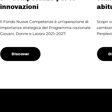
innovazioni
abit
Il Fondo Nuove Competenze è un’operazione di
Scopri c
importanza strategica del Programma nazionale
cambiand
Giovani, Donne e Lavoro 2021–2027.
Perplexi
Discover
D
●
Make it Digital
●
Mak
DIGITAL & IT
DIGI
10 Ago, 2025
Google Overview: cos’è e
Acce
cosa cambia per la SEO
2025