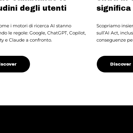
udini degli utenti
significa
ome i motori di ricerca AI stanno
Scopriamo insiem
o le regole: Google, ChatGPT, Copilot,
sull’AI Act, inclu
ty e Claude a confronto.
conseguenze per
iscover
Discover
e it Digital
●
Make it D
TAL & IT
DIGITAL & IT
26 Giu, 2025
ssibilità Digitale
Introduz
: obbligo, opportunità
cos’è e 