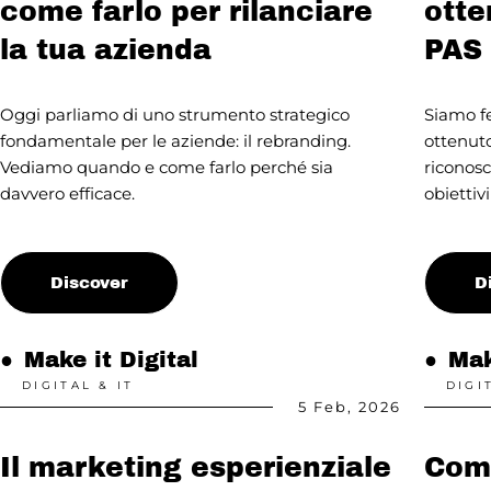
come farlo per rilanciare
otte
la tua azienda
PAS
Oggi parliamo di uno strumento strategico
Siamo f
fondamentale per le aziende: il rebranding.
ottenuto
Vediamo quando e come farlo perché sia
riconos
davvero efficace.
obiettiv
Discover
D
●
Make it Digital
●
Mak
DIGITAL & IT
DIGI
5 Feb, 2026
Il marketing esperienziale
Come