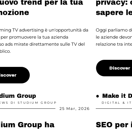
uovo trend per la tua
privacy:
mozione
sapere l
aming TV advertising è un'opportunità da
Oggi parliamo de
e per promuovere la tua azienda
le aziende devo
so ads mirate direttamente sulle TV del
relazione tra inte
lico.
Discover
iscover
dium Group
●
Make it D
EWS DI STUDIUM GROUP
DIGITAL & IT
25 Mar, 2026
dium Group ha
SEO per i