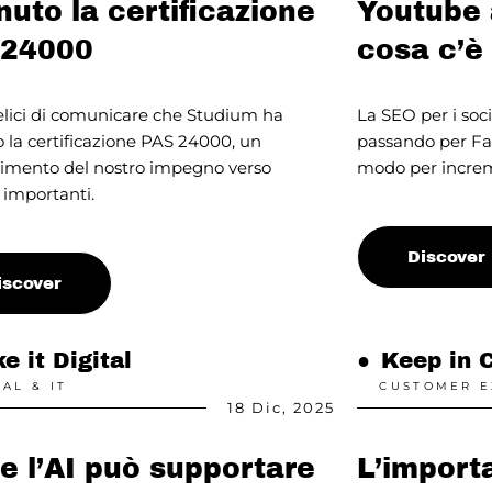
nuto la certificazione
Youtube 
 24000
cosa c’è
elici di comunicare che Studium ha
La SEO per i soc
 la certificazione PAS 24000, un
passando per Fa
cimento del nostro impegno verso
modo per increme
i importanti.
Discover
iscover
e it Digital
●
Keep in 
TAL & IT
CUSTOMER E
18 Dic, 2025
 l’AI può supportare
L’import