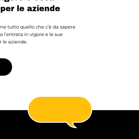
 per le aziende
e tutto quello che c’è da sapere
sa l’entrata in vigore e le sue
 le aziende.
igital
15 Apr, 2025
ione alla SEO:
perché conta