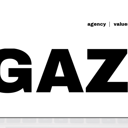
agency
value
GAZ