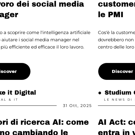
avoro dei social media
customer
ager
le PMI
a scoprire come l'intelligenza artificiale
Cos'è la custome
 aiutare i social media manager nel
dovrebbero non 
iù efficiente ed efficace il loro lavoro.
centro delle lor
iscover
Discover
e it Digital
●
Studium 
TAL & IT
LE NEWS DI
31 Ott, 2025
ri di ricerca AI: come
AI Act: 
no cambiando le
entra in 