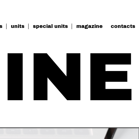
s
units
special units
magazine
contacts
INE