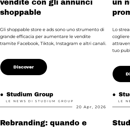
vendite con gli annunci
un n
shoppable
pro
Gli shoppable store e ads sono uno strumento di
Lo stre
grande efficacia per aumentare le vendite
coglier
tramite Facebook, Tiktok, Instagram e altri canali.
attraver
tuo pubb
Discover
D
●
Studium Group
●
Stu
LE NEWS DI STUDIUM GROUP
LE N
20 Apr, 2026
Rebranding: quando e
Stu