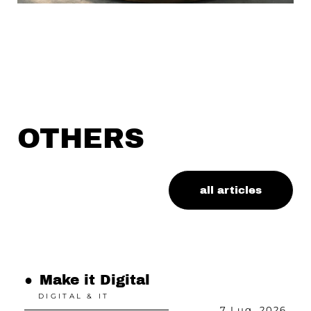
OTHERS
all articles
●
Make it Digital
●
DIGITAL & IT
26
7 Lug, 2026