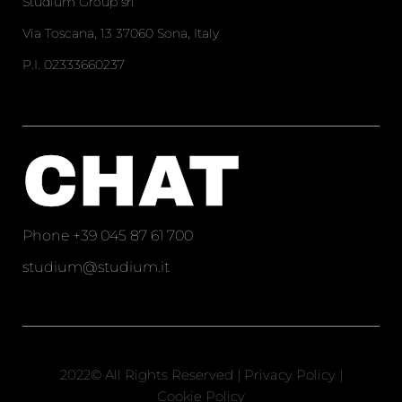
Studium Group srl
Via Toscana, 13 37060 Sona, Italy
P.I. 02333660237
CHAT
Phone
+39 045 87 61 700
studium@studium.it
2022© All Rights Reserved |
Privacy Policy
|
Cookie Policy