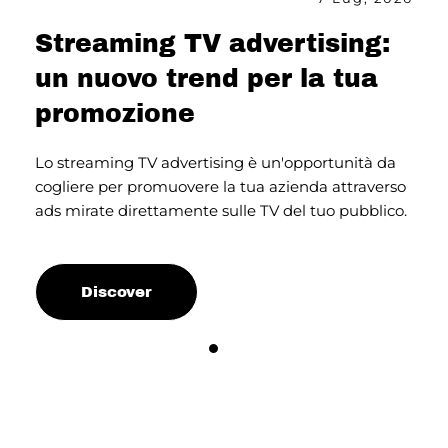
Streaming TV advertising:
I
un nuovo trend per la tua
p
promozione
s
Lo streaming TV advertising è un'opportunità da
Og
te
cogliere per promuovere la tua azienda attraverso
a
ads mirate direttamente sulle TV del tuo pubblico.
in
Discover