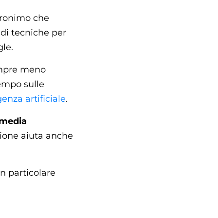
acronimo che
 di tecniche per
gle.
Sempre meno
tempo sulle
genza artificiale
.
 media
azione aiuta anche
on particolare