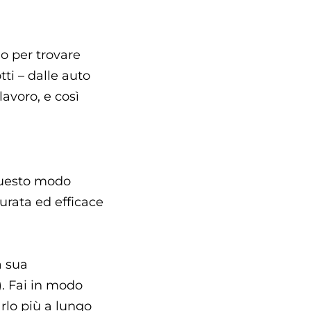
o per trovare
ti – dalle auto
lavoro, e così
questo modo
curata ed efficace
a sua
). Fai in modo
rlo più a lungo