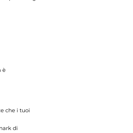
m è
 che i tuoi
rmark di