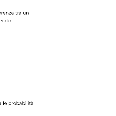
erenza tra un
erato.
 le probabilità