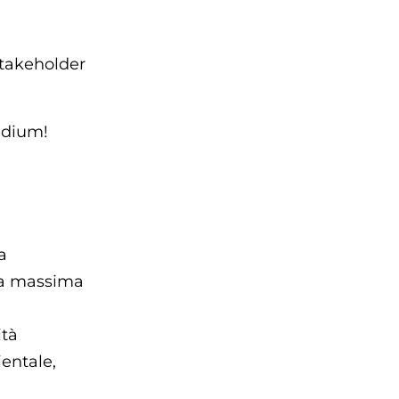
 stakeholder
udium!
a
 la massima
ità
ientale,