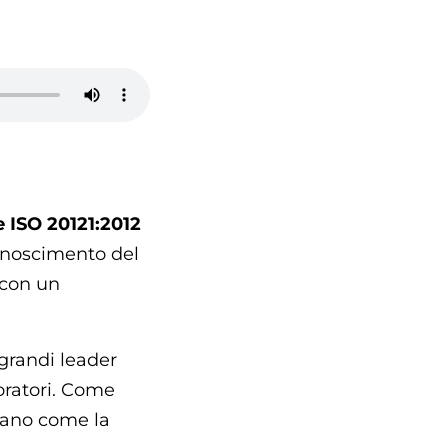
e ISO 20121:2012
conoscimento del
 con un
 grandi leader
oratori. Come
rmano come la