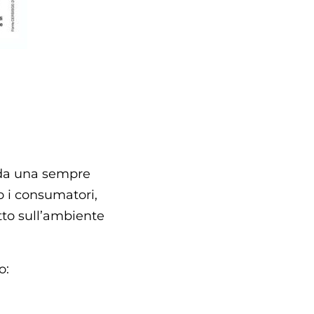
o da una sempre
o i consumatori,
tto sull’ambiente
o: