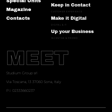
Special Units
Keep in Contact
Magazine
CUSTOMER EXPERIENCE
Contacts
Make it Digital
DIGITAL & IT
Up your Business
INCENTIVE & PROMO
MEET
Studium Group srl
Via Toscana, 13 37060 Sona, Italy
P.I. 02333660237