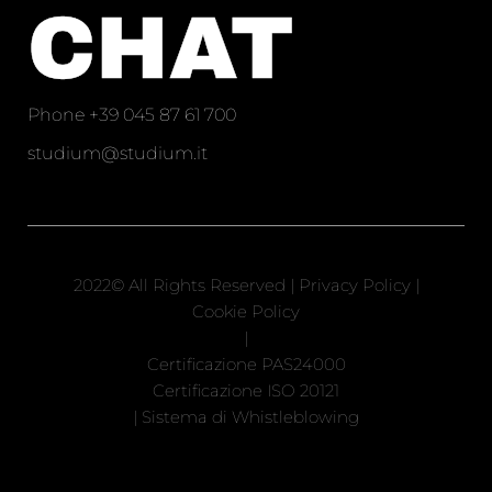
CHAT
Phone
+39 045 87 61 700
studium@studium.it
2022© All Rights Reserved |
Privacy Policy
|
Cookie Policy
|
Certificazione PAS24000
Certificazione ISO 20121
|
Sistema di Whistleblowing