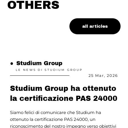
OTHERS
all articles
●
Studium Group
●
LE NEWS DI STUDIUM GROUP
26
25 Mar, 2026
Studium Group ha ottenuto
a
la certificazione PAS 24000
3
i
Siamo felici di comunicare che Studium ha
ottenuto la certificazione PAS 24000, un
I
riconoscimento del nostro impegno verso obiettivi