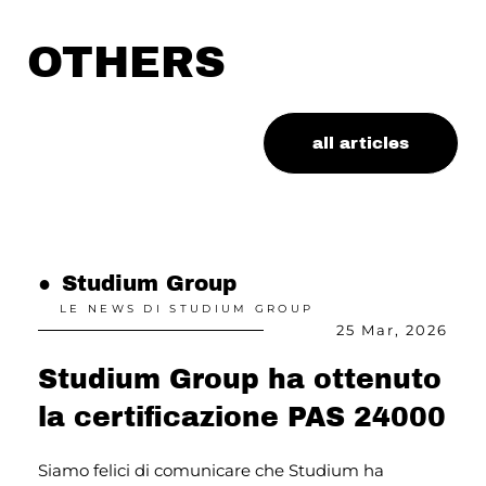
OTHERS
all articles
●
Studium Group
●
LE NEWS DI STUDIUM GROUP
26
25 Mar, 2026
Studium Group ha ottenuto
a
la certificazione PAS 24000
3
i
Siamo felici di comunicare che Studium ha