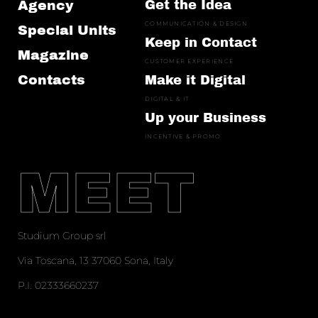
Agency
Get the Idea
COMMUNICATION & DESIGN
Special Units
Keep in Contact
Magazine
CUSTOMER EXPERIENCE
Contacts
Make it Digital
DIGITAL & IT
Up your Business
INCENTIVE & PROMO
MEET
Studium Group srl
Via Toscana, 13 37060 Sona, Italy
P.I. 02333660237