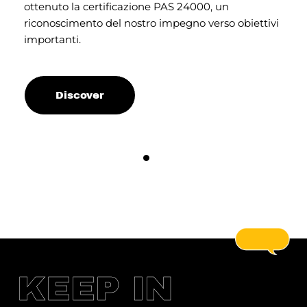
ottenuto la certificazione PAS 24000, un
I
riconoscimento del nostro impegno verso obiettivi
i
importanti.
o
G
Discover
KEEP IN