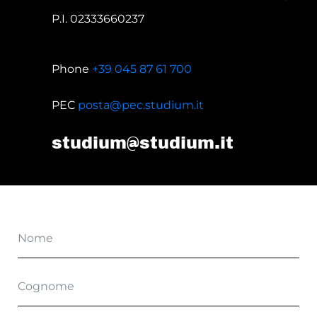
P.I. 02333660237
Phone
+39 045 87 61 700
PEC
posta@pec.studium.it
studium@studium.it