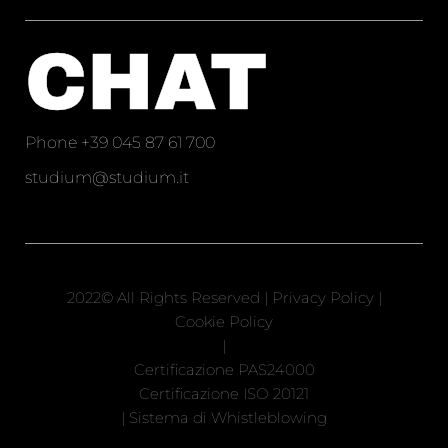
CHAT
Phone
+39 045 87 61 700
studium@studium.it
2022© All Rights Reserved |
Privacy Policy
|
Cookie Policy
|
Certificazione PAS24000
Certificazione ISO 20121
|
Sistema di Whistleblowing