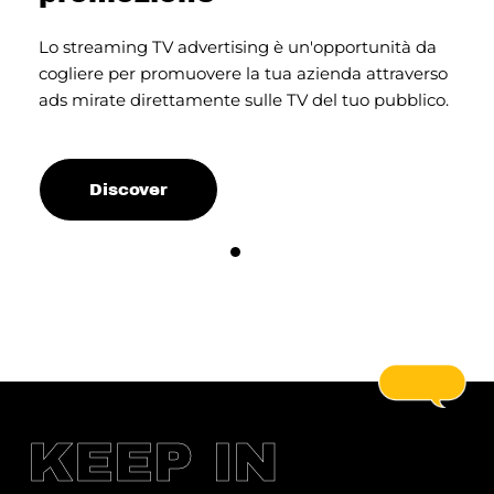
Lo streaming TV advertising è un'opportunità da
Og
te
cogliere per promuovere la tua azienda attraverso
a
ads mirate direttamente sulle TV del tuo pubblico.
in
Discover
KEEP IN