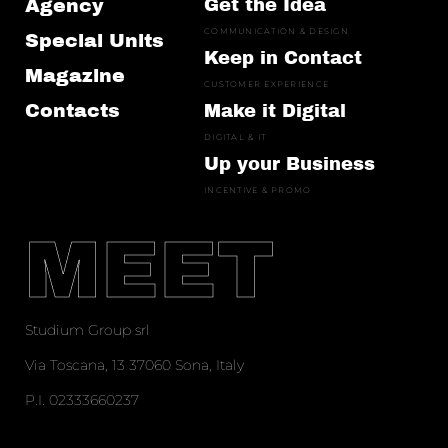
Agency
Get the Idea
COMMUNICATION & DESIGN
Special Units
Keep in Contact
Magazine
CUSTOMER EXPERIENCE
Contacts
Make it Digital
DIGITAL & IT
Up your Business
INCENTIVE & PROMO
MEET
Studium Group srl
Via Toscana, 13 37060 Sona, Italy
P.I. 02333660237