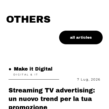
OTHERS
all articles
●
Make it Digital
●
DIGITAL & IT
26
7 Lug, 2026
Streaming TV advertising:
I
un nuovo trend per la tua
p
promozione
s