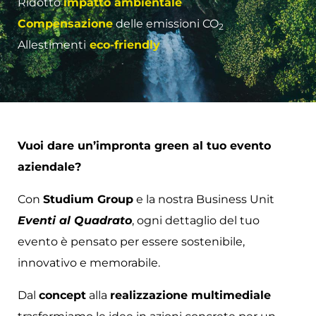
Ridotto
impatto ambientale
Compensazione
delle emissioni CO
2
Allestimenti
eco-friendly
Vuoi dare un’impronta green al tuo evento
aziendale?
Con
Studium Group
e la nostra Business Unit
Eventi al Quadrato
, ogni dettaglio del tuo
evento è pensato per essere sostenibile,
innovativo e memorabile.
Dal
concept
alla
realizzazione multimediale